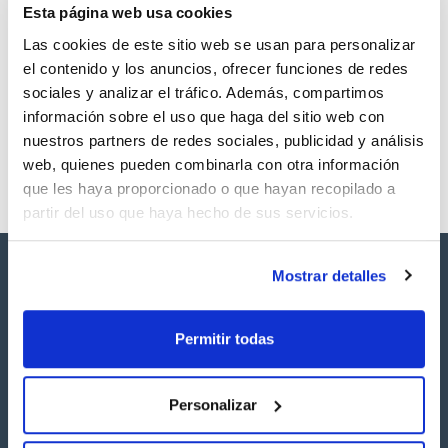
Esta página web usa cookies
Volumen
5 mg
Las cookies de este sitio web se usan para personalizar
Referencia
Envase
Precio
el contenido y los anuncios, ofrecer funciones de redes
SBDE1255MG
Comprar
x5mg
sociales y analizar el tráfico. Además, compartimos
información sobre el uso que haga del sitio web con
Disponibilidad
Ver stock
nuestros partners de redes sociales, publicidad y análisis
web, quienes pueden combinarla con otra información
que les haya proporcionado o que hayan recopilado a
partir del uso que haya hecho de sus servicios.
Mostrar detalles
Permitir todas
Síguenos:
Personalizar