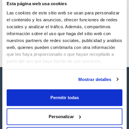
Esta página web usa cookies
Volumen
5 mg
Las cookies de este sitio web se usan para personalizar
Referencia
Envase
Precio
el contenido y los anuncios, ofrecer funciones de redes
SBDE1435MG
Comprar
x5mg
sociales y analizar el tráfico. Además, compartimos
información sobre el uso que haga del sitio web con
Disponibilidad
Ver stock
nuestros partners de redes sociales, publicidad y análisis
web, quienes pueden combinarla con otra información
que les haya proporcionado o que hayan recopilado a
partir del uso que haya hecho de sus servicios.
Mostrar detalles
Permitir todas
Síguenos:
Personalizar