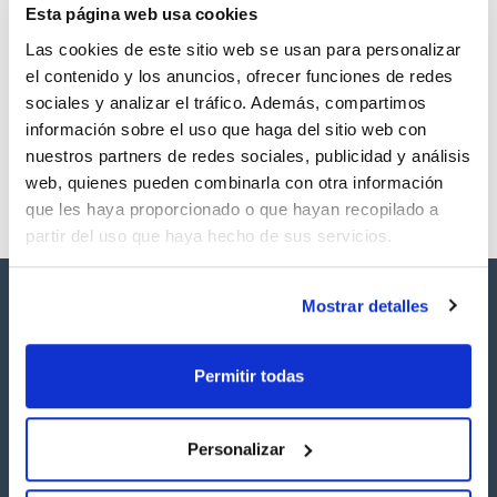
Esta página web usa cookies
Volumen
5 mg
Las cookies de este sitio web se usan para personalizar
Referencia
Envase
Precio
el contenido y los anuncios, ofrecer funciones de redes
SBDE1595MG
Comprar
x5mg
sociales y analizar el tráfico. Además, compartimos
información sobre el uso que haga del sitio web con
Disponibilidad
Ver stock
nuestros partners de redes sociales, publicidad y análisis
web, quienes pueden combinarla con otra información
que les haya proporcionado o que hayan recopilado a
partir del uso que haya hecho de sus servicios.
Mostrar detalles
Permitir todas
Síguenos:
Personalizar