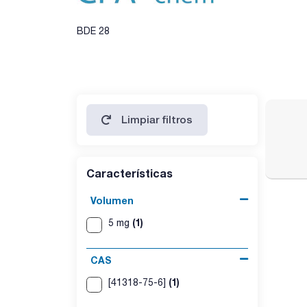
BDE 28
Limpiar filtros
Características
Volumen
(1)
5 mg
CAS
(1)
[41318-75-6]