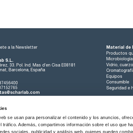
Material de 
ete a la Newsletter
Productos qu
Microbiología
ab S.L.
Vidrio, cuarz
rez, 33. Pol. Ind. Mas d’en Cisa E08181
at, Barcelona, España
Cromatografí
Equipos
Consumible
37456400
37152765
Seguridad e h
tas@scharlab.com
ies
web se usan para personalizar el contenido y los anuncios, ofrec
el tráfico. Además, compartimos información sobre el uso que ha
edes sociales, publicidad y análisis web, quienes pueden combin