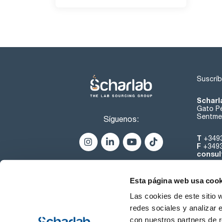
Suscríb
Scharl
Gato Pé
Sentmen
Síguenos:
T
+349
F
+349
consul
Esta página web usa cook
Las cookies de este sitio 
redes sociales y analizar 
con nuestros partners de r