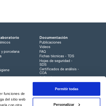
laboratorio
Documentación
ímicos
Publicaciones
Videos
o y porcelana
FAQ
a
Fichas técnicas - TDS
Hojas de seguridad -
SDS
Certificados de análisis -
igiene
COA
Aplicaciones
Tabla Periódica
Permitir todas
Scharlau leathergoods
er funciones de
Canal de denuncias
ga del sitio web
Personalizar
arla con otra