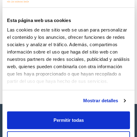
Regístrate para
Regístrate para
descargas
descargas
SDS/ Hoja de seguridad
Esta página web usa cookies
Regístrate para
Las cookies de este sitio web se usan para personalizar
descargas
el contenido y los anuncios, ofrecer funciones de redes
sociales y analizar el tráfico. Además, compartimos
Los productos marcados con esta imagen son
información sobre el uso que haga del sitio web con
productos marca Scharlau habitualmente en stock,
listos para una entrega inmediata.
nuestros partners de redes sociales, publicidad y análisis
web, quienes pueden combinarla con otra información
que les haya proporcionado o que hayan recopilado a
partir del uso que haya hecho de sus servicios.
Mostrar detalles
Permitir todas