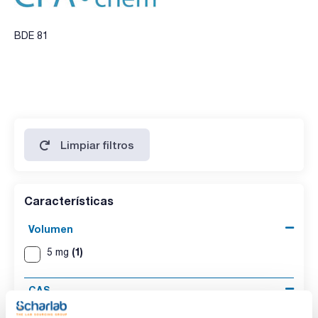
BDE 81
Limpiar filtros
Características
Volumen
(1)
5 mg
CAS
(1)
[446254-50-8]