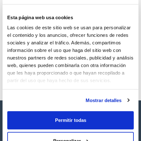
Esta página web usa cookies
Las cookies de este sitio web se usan para personalizar
Volumen
CAS
el contenido y los anuncios, ofrecer funciones de redes
5 mg
[446254-50-8]
sociales y analizar el tráfico. Además, compartimos
Referencia
Envase
Precio
información sobre el uso que haga del sitio web con
SBDE81-5MG
Comprar
x5mg
nuestros partners de redes sociales, publicidad y análisis
Disponibilidad
web, quienes pueden combinarla con otra información
Ver stock
que les haya proporcionado o que hayan recopilado a
partir del uso que haya hecho de sus servicios.
Mostrar detalles
Permitir todas
Personalizar