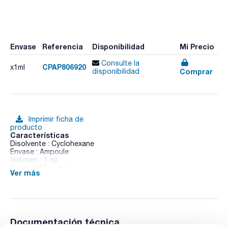
Envase
Referencia
Disponibilidad
Mi Precio
Consulte la
CPAP806920
x1ml
Comprar
disponibilidad
Imprimir ficha de
producto
Características
Disolvente : Cyclohexane
Envase : Ampoule
Volumen : 1 mL
Conc. : 100 ug/ml
Ver más
CAS : [192-97-2]
Benzo(e)pyrene in Cyclohexane
Documentación técnica