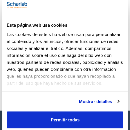
TDS / Ficha técnica
COA
Regístrate para
Regístrate para
descargas
descargas
Esta página web usa cookies
SDS/ Hoja de seguridad
Las cookies de este sitio web se usan para personalizar
Regístrate para
descargas
el contenido y los anuncios, ofrecer funciones de redes
sociales y analizar el tráfico. Además, compartimos
información sobre el uso que haga del sitio web con
Los productos marcados con esta imagen son
nuestros partners de redes sociales, publicidad y análisis
productos marca Scharlau habitualmente en stock,
listos para una entrega inmediata.
web, quienes pueden combinarla con otra información
que les haya proporcionado o que hayan recopilado a
partir del uso que haya hecho de sus servicios.
Mostrar detalles
Permitir todas