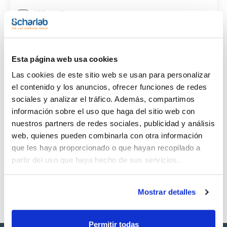
(1)
100mg
CAS
(1)
[122-18-9]
Esta página web usa cookies
Las cookies de este sitio web se usan para personalizar
el contenido y los anuncios, ofrecer funciones de redes
sociales y analizar el tráfico. Además, compartimos
información sobre el uso que haga del sitio web con
Envase
Volumen
CAS
VIAL
100mg
[122-18-9]
nuestros partners de redes sociales, publicidad y análisis
web, quienes pueden combinarla con otra información
Referencia
Envase
Precio
SB32470100
Comprar
x100mg
que les haya proporcionado o que hayan recopilado a
partir del uso que haya hecho de sus servicios.
Disponibilidad
Ver stock
Mostrar detalles
Permitir todas