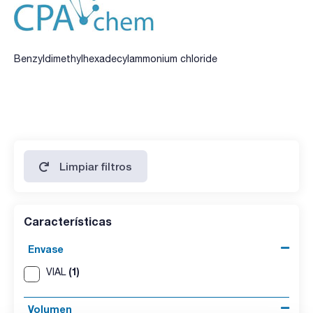
Benzyldimethylhexadecylammonium chloride
Limpiar filtros
Características
Envase
(1)
VIAL
Volumen