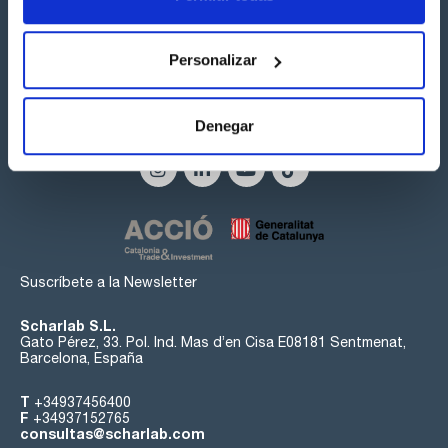
Personalizar
Síguenos:
Denegar
Suscríbete a la Newsletter
Scharlab S.L.
Gato Pérez, 33. Pol. Ind. Mas d’en Cisa E08181 Sentmenat,
Barcelona, España
T
+34937456400
F
+34937152765
consultas@scharlab.com