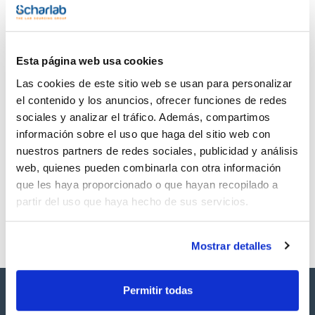
TDS / Ficha técnica
COA
Regístrate para
Regístrate para
descargas
descargas
Esta página web usa cookies
SDS/ Hoja de seguridad
Las cookies de este sitio web se usan para personalizar
Regístrate para
descargas
el contenido y los anuncios, ofrecer funciones de redes
sociales y analizar el tráfico. Además, compartimos
información sobre el uso que haga del sitio web con
Los productos marcados con esta imagen son
nuestros partners de redes sociales, publicidad y análisis
productos marca Scharlau habitualmente en stock,
listos para una entrega inmediata.
web, quienes pueden combinarla con otra información
que les haya proporcionado o que hayan recopilado a
partir del uso que haya hecho de sus servicios.
Mostrar detalles
Permitir todas