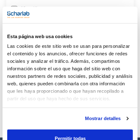
(1)
25mg
CAS
(1)
[72406-26-9]
Esta página web usa cookies
Las cookies de este sitio web se usan para personalizar
el contenido y los anuncios, ofrecer funciones de redes
sociales y analizar el tráfico. Además, compartimos
información sobre el uso que haga del sitio web con
Envase
Volumen
CAS
VIAL
25mg
[72406-26-9]
nuestros partners de redes sociales, publicidad y análisis
web, quienes pueden combinarla con otra información
Referencia
Envase
Precio
SB3262025M
Comprar
x25mg
que les haya proporcionado o que hayan recopilado a
partir del uso que haya hecho de sus servicios.
Disponibilidad
Ver stock
Mostrar detalles
Permitir todas