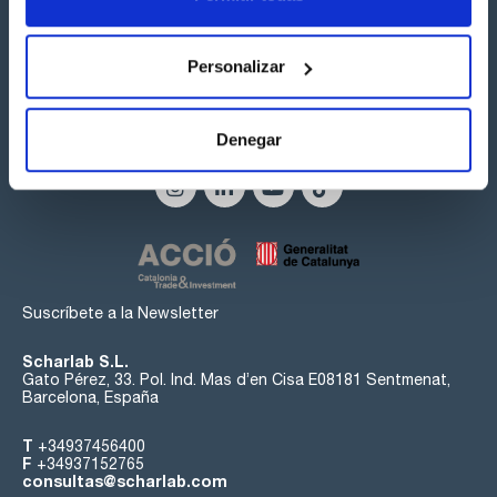
Personalizar
Síguenos:
Denegar
Suscríbete a la Newsletter
Scharlab S.L.
Gato Pérez, 33. Pol. Ind. Mas d’en Cisa E08181 Sentmenat,
Barcelona, España
T
+34937456400
F
+34937152765
consultas@scharlab.com