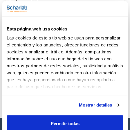
CAS
(1)
[505-52-2]
Esta página web usa cookies
Las cookies de este sitio web se usan para personalizar
el contenido y los anuncios, ofrecer funciones de redes
sociales y analizar el tráfico. Además, compartimos
Envase
Volumen
CAS
información sobre el uso que haga del sitio web con
VIAL
100 mg
[505-52-2]
nuestros partners de redes sociales, publicidad y análisis
Referencia
Envase
Precio
web, quienes pueden combinarla con otra información
SB20981100
Comprar
x 100mg
que les haya proporcionado o que hayan recopilado a
Disponibilidad
partir del uso que haya hecho de sus servicios.
Ver stock
Mostrar detalles
Permitir todas