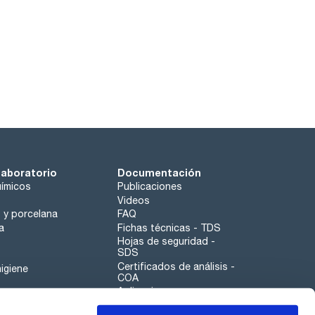
laboratorio
Documentación
ímicos
Publicaciones
Videos
o y porcelana
FAQ
a
Fichas técnicas - TDS
Hojas de seguridad -
SDS
Certificados de análisis -
igiene
COA
Aplicaciones
Tabla Periódica