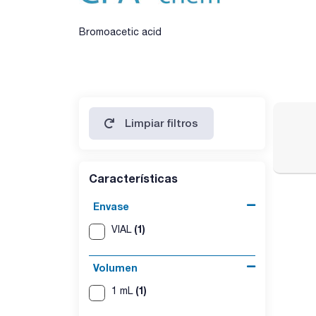
Bromoacetic acid
Limpiar filtros
Características
Envase
(1)
VIAL
Volumen
(1)
1 mL