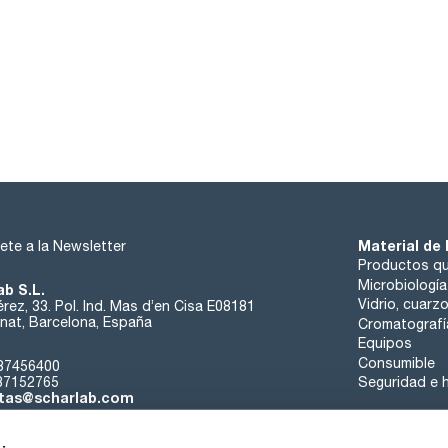
Material de 
ete a la Newsletter
Productos qu
Microbiología
ab S.L.
Vidrio, cuarz
rez, 33. Pol. Ind. Mas d’en Cisa E08181
at, Barcelona, España
Cromatografí
Equipos
Consumible
37456400
37152765
Seguridad e h
tas@scharlab.com