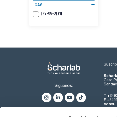
CAS
(1)
[79-08-3]
Suscríb
Scharl
Gato Pé
Sentmen
Síguenos:
T
+349
F
+349
consul