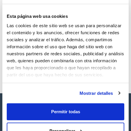
Esta página web usa cookies
Las cookies de este sitio web se usan para personalizar
Volumen
CAS
el contenido y los anuncios, ofrecer funciones de redes
100 mg
[5589-96-8]
sociales y analizar el tráfico. Además, compartimos
Referencia
Envase
Precio
información sobre el uso que haga del sitio web con
SB15871100
Comprar
x 0,050mL
nuestros partners de redes sociales, publicidad y análisis
Disponibilidad
web, quienes pueden combinarla con otra información
Ver stock
que les haya proporcionado o que hayan recopilado a
partir del uso que haya hecho de sus servicios.
Mostrar detalles
Permitir todas
Personalizar