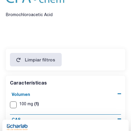
Bromochloroacetic Acid
Limpiar filtros
Características
Volumen
(1)
100 mg
CAS
(1)
[5589-96-8]