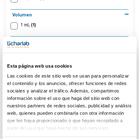
Volumen
(1)
1 mL
Conc.
(1)
100 ug/ml
Esta página web usa cookies
CAS
Las cookies de este sitio web se usan para personalizar
(1)
[1689-84-5]
el contenido y los anuncios, ofrecer funciones de redes
sociales y analizar el tráfico. Además, compartimos
información sobre el uso que haga del sitio web con
nuestros partners de redes sociales, publicidad y análisis
Disolvente
Envase
Volumen
web, quienes pueden combinarla con otra información
Acetonitrile
Ampoule
1 mL
que les haya proporcionado o que hayan recopilado a
partir del uso que haya hecho de sus servicios.
Conc.
CAS
100 ug/ml
[1689-84-5]