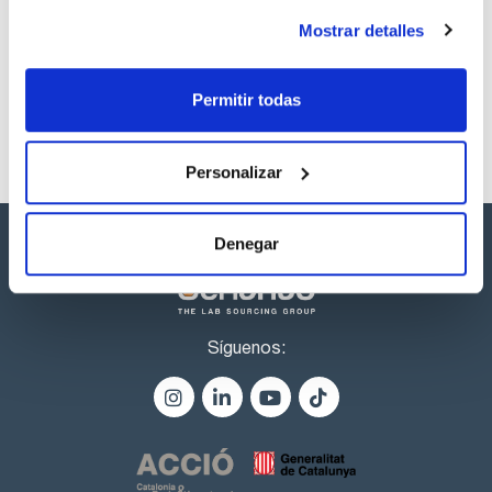
Referencia
Envase
Precio
Mostrar detalles
CPAP808370
Comprar
x1ml
Disponibilidad
Ver stock
Permitir todas
Personalizar
Denegar
Síguenos: