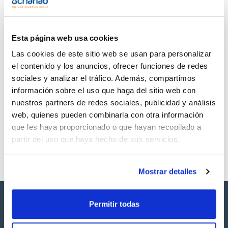
TDS / Ficha técnica
COA
Regístrate para
Regístrate para
descargas
descargas
SDS/ Hoja de seguridad
Esta página web usa cookies
Regístrate para
Las cookies de este sitio web se usan para personalizar
descargas
el contenido y los anuncios, ofrecer funciones de redes
sociales y analizar el tráfico. Además, compartimos
Los productos marcados con esta imagen son
información sobre el uso que haga del sitio web con
productos marca Scharlau habitualmente en stock,
nuestros partners de redes sociales, publicidad y análisis
listos para una entrega inmediata.
web, quienes pueden combinarla con otra información
que les haya proporcionado o que hayan recopilado a
partir del uso que haya hecho de sus servicios.
Mostrar detalles
Permitir todas