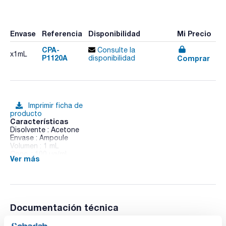
Envase
Referencia
Disponibilidad
Mi Precio
CPA-
Consulte la
x1mL
P1120A
Comprar
disponibilidad
Imprimir ficha de
producto
Características
Disolvente : Acetone
Envase : Ampoule
Volumen : 1 mL
Conc. : 100 ug/ml
Ver más
CAS : [63-25-2]
Carbaryl in Cyclohexane
Documentación técnica