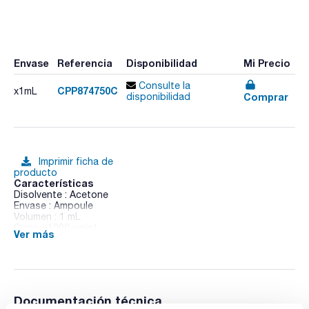
Envase
Referencia
Disponibilidad
Mi Precio
Consulte la
CPP874750C
x1mL
Comprar
disponibilidad
Imprimir ficha de
producto
Características
Disolvente : Acetone
Envase : Ampoule
Volumen : 1 mL
Conc. : 1000 ug/ml
Ver más
CAS : [71422-67-8]
Chlorfluazuron in Acetone
Documentación técnica