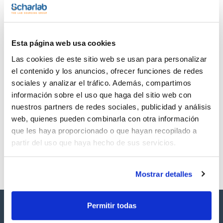
TDS / Ficha técnica
COA
Regístrate para
Regístrate para
descargas
descargas
Esta página web usa cookies
SDS/ Hoja de seguridad
Las cookies de este sitio web se usan para personalizar
Regístrate para
descargas
el contenido y los anuncios, ofrecer funciones de redes
sociales y analizar el tráfico. Además, compartimos
información sobre el uso que haga del sitio web con
Los productos marcados con esta imagen son
nuestros partners de redes sociales, publicidad y análisis
productos marca Scharlau habitualmente en stock,
listos para una entrega inmediata.
web, quienes pueden combinarla con otra información
que les haya proporcionado o que hayan recopilado a
partir del uso que haya hecho de sus servicios.
Mostrar detalles
Permitir todas