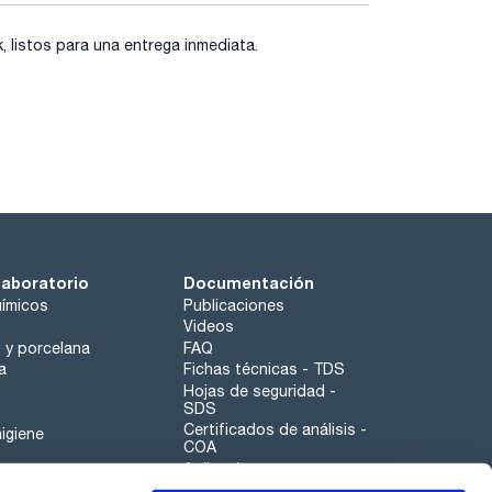
listos para una entrega inmediata.
laboratorio
Documentación
ímicos
Publicaciones
Videos
o y porcelana
FAQ
a
Fichas técnicas - TDS
Hojas de seguridad -
SDS
Certificados de análisis -
igiene
COA
Aplicaciones
Tabla Periódica