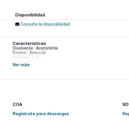
Disponibilidad
Consulte la disponibilidad
Características
Disolvente : Acetonitrile
Envase : Ampoule
Volumen : 1 mL
Conc. : 100 ug/ml
Ver más
CAS : [1698-60-8]
Chloridazon in Acetonitrile
COA
SDS
Regístrate para descargas
Re