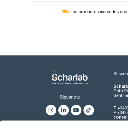
Los productos marcados con e
Suscríb
Scharl
Gato Pé
Sentmen
Síguenos:
T
+349
F
+349
consul