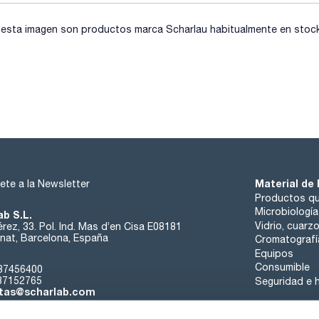
sta imagen son productos marca Scharlau habitualmente en stock, 
Material de 
ete a la Newsletter
Productos qu
Microbiología
ab S.L.
Vidrio, cuarz
rez, 33. Pol. Ind. Mas d’en Cisa E08181
at, Barcelona, España
Cromatografí
Equipos
Consumible
37456400
37152765
Seguridad e h
tas@scharlab.com