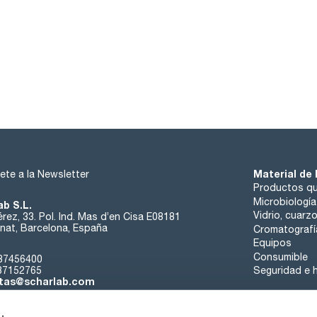
Material de 
ete a la Newsletter
Productos qu
Microbiología
ab S.L.
Vidrio, cuarz
rez, 33. Pol. Ind. Mas d’en Cisa E08181
at, Barcelona, España
Cromatografí
Equipos
Consumible
37456400
37152765
Seguridad e h
tas@scharlab.com