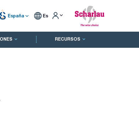
España
Es
ONES
RECURSOS
e