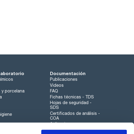
laboratorio
Documentación
ímicos
Publicaciones
Videos
o y porcelana
FAQ
a
Fichas técnicas - TDS
Hojas de seguridad -
SDS
Certificados de análisis -
igiene
COA
Aplicaciones
Tabla Periódica