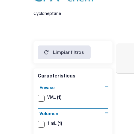
Cycloheptane
Limpiar filtros
Características
Envase
(1)
VIAL
Volumen
(1)
1 mL