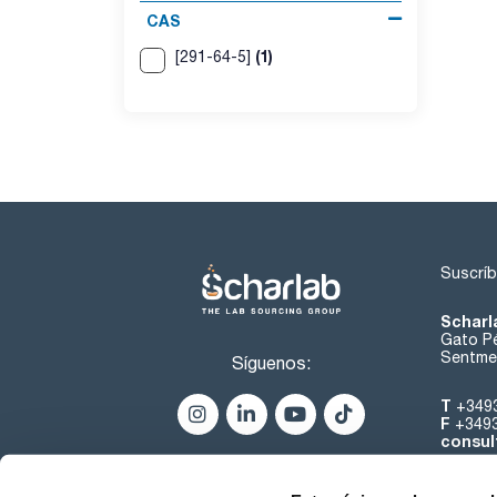
CAS
(1)
[291-64-5]
Suscríb
Scharl
Gato Pé
Sentmen
Síguenos:
T
+349
F
+349
consul