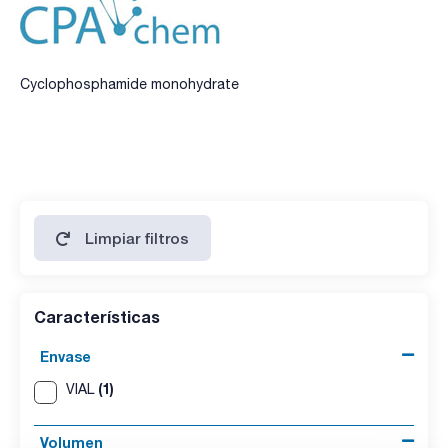
Cyclophosphamide monohydrate
Limpiar filtros
Características
Envase
(1)
VIAL
Volumen