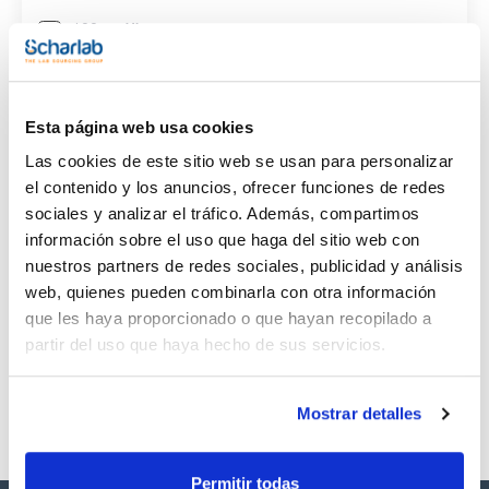
(1)
100mg
CAS
(1)
[6055-19-2]
Esta página web usa cookies
Las cookies de este sitio web se usan para personalizar
el contenido y los anuncios, ofrecer funciones de redes
sociales y analizar el tráfico. Además, compartimos
información sobre el uso que haga del sitio web con
Envase
Volumen
CAS
VIAL
100mg
[6055-19-2]
nuestros partners de redes sociales, publicidad y análisis
web, quienes pueden combinarla con otra información
Referencia
Envase
Precio
SB28580100
Comprar
x100mg
que les haya proporcionado o que hayan recopilado a
partir del uso que haya hecho de sus servicios.
Disponibilidad
Ver stock
Mostrar detalles
Permitir todas