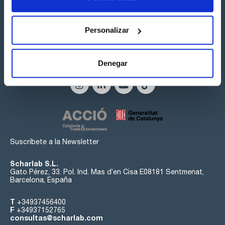
Personalizar
Síguenos:
Denegar
Suscríbete a la Newsletter
Scharlab S.L.
Gato Pérez, 33. Pol. Ind. Mas d’en Cisa E08181 Sentmenat,
Barcelona, España
T
+34937456400
F
+34937152765
consultas@scharlab.com