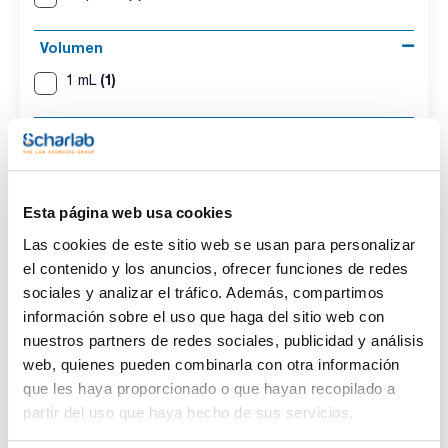
Volumen
(1)
1 mL
Conc.
(1)
100 ug/ml
Esta página web usa cookies
CAS
Las cookies de este sitio web se usan para personalizar
(1)
[57966-95-7]
el contenido y los anuncios, ofrecer funciones de redes
sociales y analizar el tráfico. Además, compartimos
información sobre el uso que haga del sitio web con
nuestros partners de redes sociales, publicidad y análisis
Disolvente
Envase
Volumen
web, quienes pueden combinarla con otra información
Acetonitrile
Ampoule
1 mL
que les haya proporcionado o que hayan recopilado a
partir del uso que haya hecho de sus servicios.
Conc.
CAS
100 ug/ml
[57966-95-7]