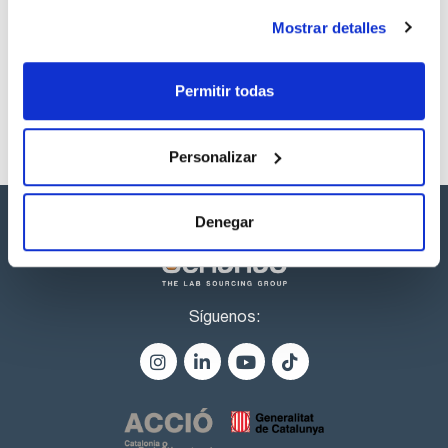
Referencia
Envase
Precio
Mostrar detalles
CPAP814320
Comprar
x1ml
Disponibilidad
Ver stock
Permitir todas
Personalizar
Denegar
Síguenos: