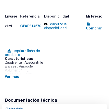
Envase
Referencia
Disponibilidad
Mi Precio
Consulte la
CPAP814570
x1ml
Comprar
disponibilidad
Imprimir ficha de
producto
Características
Disolvente : Acetonitrile
Envase : Ampoule
Volumen : 1 mL
Conc. : 100 ug/ml
Ver más
CAS : [121552-61-2]
Cyprodinil in Acetonitrile
Documentación técnica