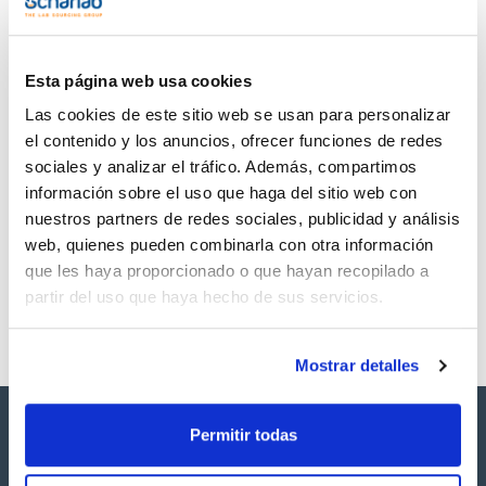
TDS / Ficha técnica
COA
Regístrate para
Regístrate para
descargas
descargas
SDS/ Hoja de seguridad
Esta página web usa cookies
Regístrate para
Las cookies de este sitio web se usan para personalizar
descargas
el contenido y los anuncios, ofrecer funciones de redes
sociales y analizar el tráfico. Además, compartimos
Los productos marcados con esta imagen son
información sobre el uso que haga del sitio web con
productos marca Scharlau habitualmente en stock,
nuestros partners de redes sociales, publicidad y análisis
listos para una entrega inmediata.
web, quienes pueden combinarla con otra información
que les haya proporcionado o que hayan recopilado a
partir del uso que haya hecho de sus servicios.
Mostrar detalles
Permitir todas