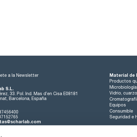
Material de 
ete a la Newsletter
Productos qu
Microbiología
ab S.L.
Vidrio, cuarz
rez, 33. Pol. Ind. Mas d’en Cisa E08181
at, Barcelona, España
Cromatografí
Equipos
Consumible
37456400
37152765
Seguridad e h
tas@scharlab.com