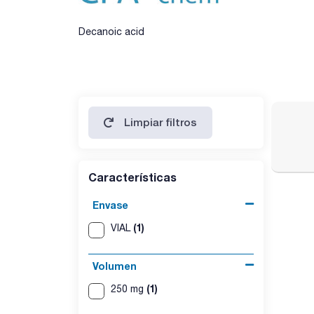
Decanoic acid
Limpiar filtros
Características
Envase
(1)
VIAL
Volumen
(1)
250 mg