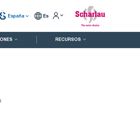
España
Es
ONES
RECURSOS
d