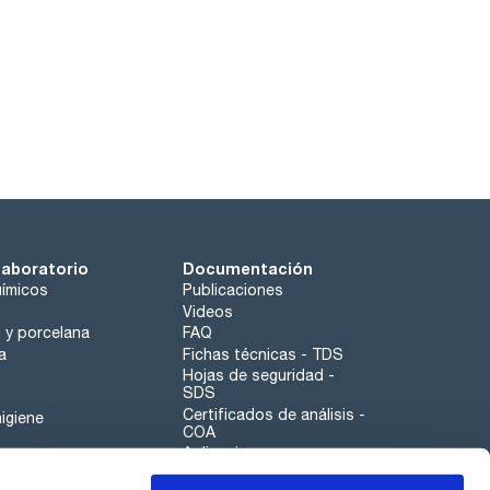
laboratorio
Documentación
ímicos
Publicaciones
Videos
o y porcelana
FAQ
a
Fichas técnicas - TDS
Hojas de seguridad -
SDS
Certificados de análisis -
igiene
COA
Aplicaciones
Tabla Periódica