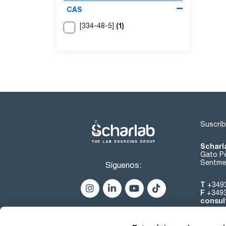
CAS
(1)
[334-48-5]
Suscríb
Scharl
Gato Pé
Sentmen
Síguenos:
T
+349
F
+349
consul