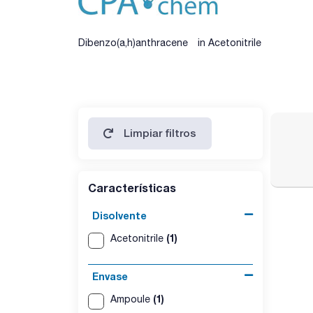
Dibenzo(a,h)anthracene in Acetonitrile
Limpiar filtros
Características
Disolvente
(1)
Acetonitrile
Envase
(1)
Ampoule