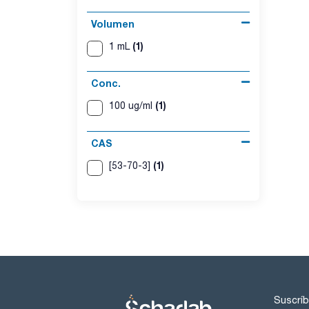
Volumen
(1)
1 mL
Conc.
(1)
100 ug/ml
CAS
(1)
[53-70-3]
Suscríb