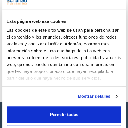
TDS / Ficha técnica
COA
Regístrate para
Regístrate para
descargas
descargas
SDS/ Hoja de seguridad
Esta página web usa cookies
Regístrate para
Las cookies de este sitio web se usan para personalizar
descargas
el contenido y los anuncios, ofrecer funciones de redes
sociales y analizar el tráfico. Además, compartimos
Los productos marcados con esta imagen son
información sobre el uso que haga del sitio web con
productos marca Scharlau habitualmente en stock,
nuestros partners de redes sociales, publicidad y análisis
listos para una entrega inmediata.
web, quienes pueden combinarla con otra información
que les haya proporcionado o que hayan recopilado a
partir del uso que haya hecho de sus servicios.
Mostrar detalles
Permitir todas