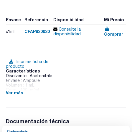
Envase
Referencia
Disponibilidad
Mi Precio
Consulte la
CPAP820020
x1ml
Comprar
disponibilidad
Imprimir ficha de
producto
Características
Disolvente : Acetonitrile
Envase : Ampoule
Volumen : 1 mL
Conc. : 100 ug/ml
Ver más
CAS : [115-32-2]
Dicofol in solution
Documentación técnica