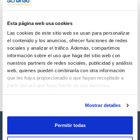
TDS / Ficha técnica
COA
Regístrate para
Regístrate para
descargas
descargas
SDS/ Hoja de seguridad
Esta página web usa cookies
Regístrate para
Las cookies de este sitio web se usan para personalizar
descargas
el contenido y los anuncios, ofrecer funciones de redes
sociales y analizar el tráfico. Además, compartimos
Los productos marcados con esta imagen son
información sobre el uso que haga del sitio web con
productos marca Scharlau habitualmente en stock,
nuestros partners de redes sociales, publicidad y análisis
listos para una entrega inmediata.
web, quienes pueden combinarla con otra información
que les haya proporcionado o que hayan recopilado a
partir del uso que haya hecho de sus servicios.
Mostrar detalles
Permitir todas