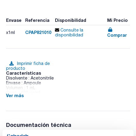
Envase
Referencia
Disponibilidad
Mi Precio
Consulte la
CPAP821010
x1ml
Comprar
disponibilidad
Imprimir ficha de
producto
Características
Disolvente : Acetonitrile
Envase : Ampoule
Volumen : 1 mL
Conc. : 100 ug/ml
Ver más
CAS : [60-51-5]
Dimethoate in solution
Documentación técnica