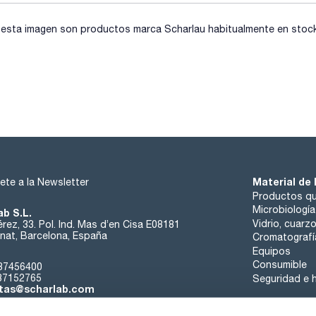
sta imagen son productos marca Scharlau habitualmente en stock, 
Material de 
ete a la Newsletter
Productos qu
Microbiología
ab S.L.
Vidrio, cuarz
rez, 33. Pol. Ind. Mas d’en Cisa E08181
at, Barcelona, España
Cromatografí
Equipos
Consumible
37456400
37152765
Seguridad e h
tas@scharlab.com