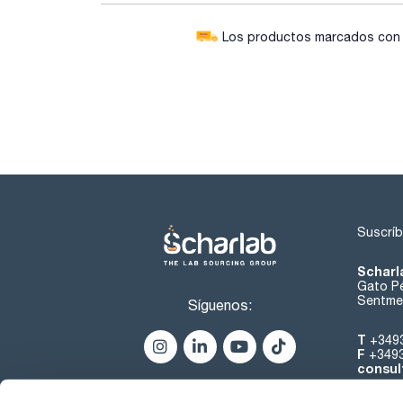
Los productos marcados con e
Suscríb
Scharl
Gato Pé
Sentmen
Síguenos:
T
+349
F
+349
consul