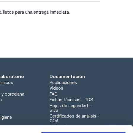
listos para una entrega inmediata.
laboratorio
Documentación
ímicos
Publicaciones
Videos
o y porcelana
FAQ
a
Fichas técnicas - TDS
Hojas de seguridad -
SDS
Certificados de análisis -
igiene
COA
Aplicaciones
Tabla Periódica