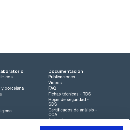
laboratorio
Documentación
ímicos
Publicaciones
Videos
o y porcelana
FAQ
a
Fichas técnicas - TDS
Hojas de seguridad -
SDS
Certificados de análisis -
igiene
COA
Aplicaciones
Tabla Periódica