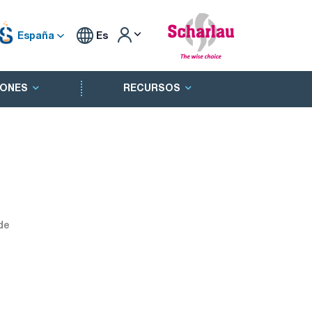
España
Es
ONES
RECURSOS
de