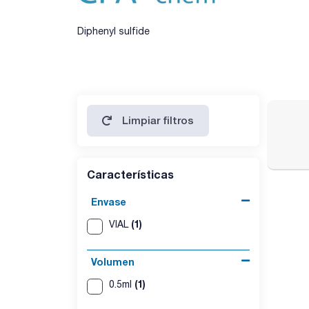
Diphenyl sulfide
Limpiar filtros
Características
Envase
(1)
VIAL
Volumen
(1)
0.5ml