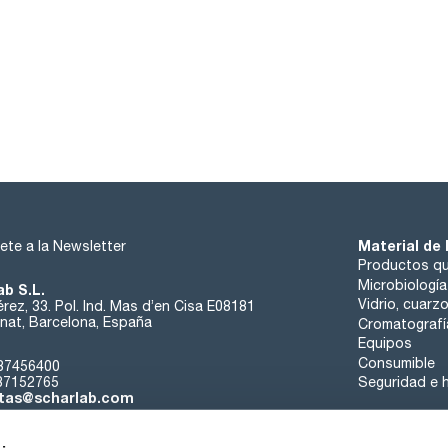
Material de 
ete a la Newsletter
Productos qu
Microbiología
ab S.L.
Vidrio, cuarz
rez, 33. Pol. Ind. Mas d’en Cisa E08181
at, Barcelona, España
Cromatografí
Equipos
Consumible
37456400
37152765
Seguridad e h
tas@scharlab.com