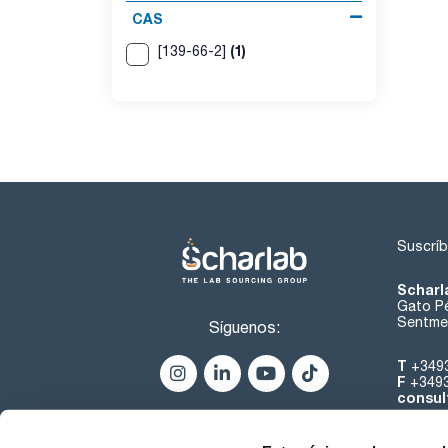
CAS
(1)
[139-66-2]
Suscríb
Scharl
Gato Pé
Sentmen
Síguenos:
T
+349
F
+349
consul