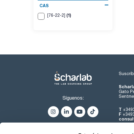
CAS
(1)
[76-22-2]
Suscríb
Scharl
Gato Pé
Sentmen
Síguenos:
T
+349
F
+349
consul