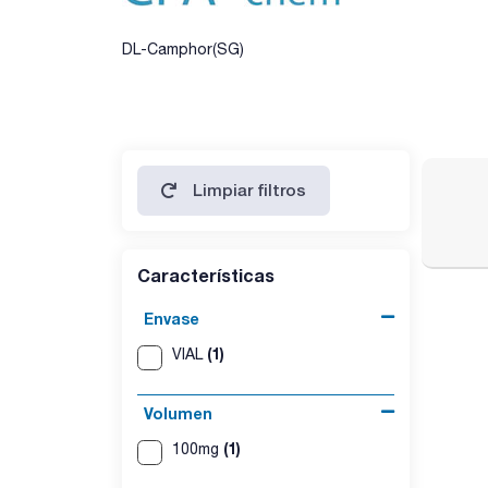
DL-Camphor(SG)
Limpiar filtros
Características
Envase
(1)
VIAL
Volumen
(1)
100mg