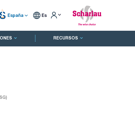
España
Es
ONES
RECURSOS
SG)