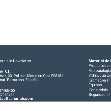
Material de 
ete a la Newsletter
Productos qu
Microbiología
ab S.L.
Vidrio, cuarz
rez, 33. Pol. Ind. Mas d’en Cisa E08181
at, Barcelona, España
Cromatografí
Equipos
Consumible
37456400
37152765
Seguridad e h
tas@scharlab.com