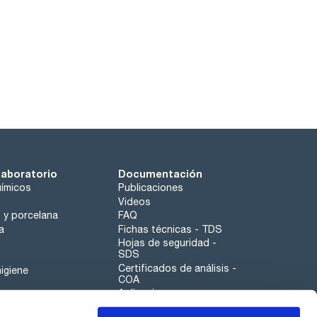
laboratorio
Documentación
ímicos
Publicaciones
Videos
o y porcelana
FAQ
a
Fichas técnicas - TDS
Hojas de seguridad -
SDS
Certificados de análisis -
igiene
COA
Aplicaciones
Tabla Periódica