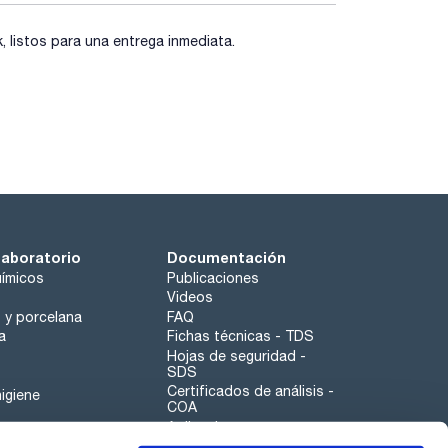
listos para una entrega inmediata.
laboratorio
Documentación
ímicos
Publicaciones
Videos
o y porcelana
FAQ
a
Fichas técnicas - TDS
Hojas de seguridad -
SDS
Certificados de análisis -
igiene
COA
Aplicaciones
Tabla Periódica