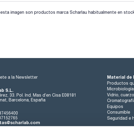
sta imagen son productos marca Scharlau habitualmente en stock, 
Material de 
ete a la Newsletter
Productos qu
Microbiología
ab S.L.
Vidrio, cuarz
rez, 33. Pol. Ind. Mas d’en Cisa E08181
at, Barcelona, España
Cromatografí
Equipos
Consumible
37456400
37152765
Seguridad e h
tas@scharlab.com