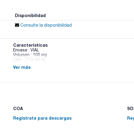
Disponibilidad
Consulte la disponibilidad
Características
Envase : VIAL
Volumen : 100 mg
CAS : [112-85-6]
Ver más
Docosanoic Acid
COA
SDS
Regístrate para descargas
Re