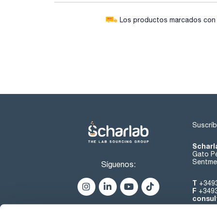
Los productos marcados con e
Suscríb
Scharl
Gato Pé
Sentmen
Síguenos:
T
+349
F
+349
consul