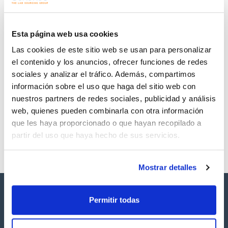
Regístrate para
Regístrate para
descargas
descargas
SDS/ Hoja de seguridad
Esta página web usa cookies
Regístrate para
Las cookies de este sitio web se usan para personalizar
descargas
el contenido y los anuncios, ofrecer funciones de redes
sociales y analizar el tráfico. Además, compartimos
Los productos marcados con esta imagen son
información sobre el uso que haga del sitio web con
productos marca Scharlau habitualmente en stock,
listos para una entrega inmediata.
nuestros partners de redes sociales, publicidad y análisis
web, quienes pueden combinarla con otra información
que les haya proporcionado o que hayan recopilado a
partir del uso que haya hecho de sus servicios.
Mostrar detalles
Permitir todas