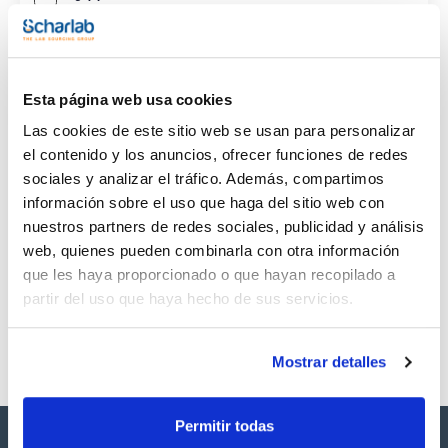
CAS
(1)
[106-89-8]
Esta página web usa cookies
Las cookies de este sitio web se usan para personalizar
el contenido y los anuncios, ofrecer funciones de redes
sociales y analizar el tráfico. Además, compartimos
Envase
Volumen
CAS
información sobre el uso que haga del sitio web con
VIAL
1g
[106-89-8]
nuestros partners de redes sociales, publicidad y análisis
Referencia
Envase
Precio
web, quienes pueden combinarla con otra información
SB11501-1G
Comprar
x 0,84mL
que les haya proporcionado o que hayan recopilado a
Disponibilidad
partir del uso que haya hecho de sus servicios.
Ver stock
Mostrar detalles
Permitir todas