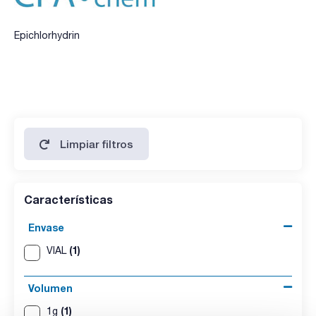
Epichlorhydrin
Limpiar filtros
Características
Envase
(1)
VIAL
Volumen
(1)
1g