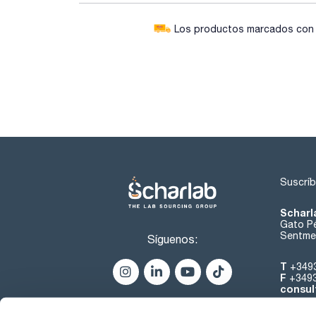
Los productos marcados con e
Suscríb
Scharl
Gato Pé
Sentmen
Síguenos:
T
+349
F
+349
consul