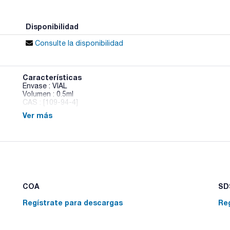
Disponibilidad
Consulte la disponibilidad
Características
Envase : VIAL
Volumen : 0.5ml
CAS : [109-94-4]
Ver más
Ethyl formate
COA
SDS
Regístrate para descargas
Re