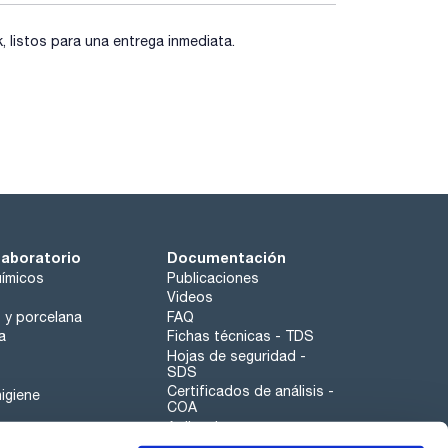
listos para una entrega inmediata.
laboratorio
Documentación
ímicos
Publicaciones
Videos
o y porcelana
FAQ
a
Fichas técnicas - TDS
Hojas de seguridad -
SDS
Certificados de análisis -
igiene
COA
Aplicaciones
Tabla Periódica