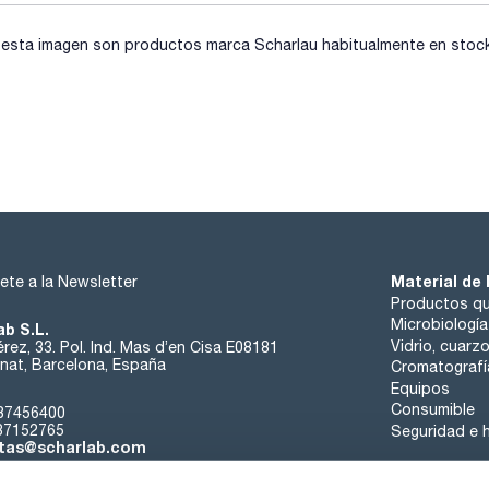
sta imagen son productos marca Scharlau habitualmente en stock, 
Material de 
ete a la Newsletter
Productos qu
Microbiología
ab S.L.
Vidrio, cuarz
rez, 33. Pol. Ind. Mas d’en Cisa E08181
at, Barcelona, España
Cromatografí
Equipos
Consumible
37456400
37152765
Seguridad e h
tas@scharlab.com