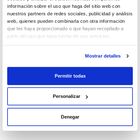
información sobre el uso que haga del sitio web con
Conc.
CAS
nuestros partners de redes sociales, publicidad y análisis
1000 mg/l
[39148-24-8]
web, quienes pueden combinarla con otra información
Referencia
Envase
Precio
que les haya proporcionado o que hayan recopilado a
CPAP253027
Comprar
x1mL
partir del uso que haya hecho de sus servicios.
Disponibilidad
Ver stock
Mostrar detalles
Disolvente
Envase
Volumen
Acetonitrile
Ampoule
1 mL
Permitir todas
Conc.
CAS
100 mg/l
[39148-24-8]
Personalizar
Referencia
Envase
Precio
CPAP253006
Comprar
x1mL
Denegar
Disponibilidad
Ver stock