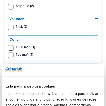
(2)
Ampoule
Volumen
(2)
1 mL
Conc.
(1)
1000 mg/l
(1)
100 mg/l
CAS
(2)
[39148-24-8]
Esta página web usa cookies
Las cookies de este sitio web se usan para personalizar
el contenido y los anuncios, ofrecer funciones de redes
Disolvente
Envase
Volumen
Water
Ampoule
1 mL
sociales y analizar el tráfico. Además, compartimos