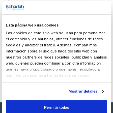
CAS
(1)
[548-62-9]
Esta página web usa cookies
Las cookies de este sitio web se usan para personalizar
el contenido y los anuncios, ofrecer funciones de redes
sociales y analizar el tráfico. Además, compartimos
Envase
Volumen
CAS
información sobre el uso que haga del sitio web con
VIAL
100mg
[548-62-9]
nuestros partners de redes sociales, publicidad y análisis
Referencia
Envase
Precio
web, quienes pueden combinarla con otra información
SB39430100
Comprar
x 100mg
que les haya proporcionado o que hayan recopilado a
Disponibilidad
partir del uso que haya hecho de sus servicios.
Ver stock
Mostrar detalles
Permitir todas