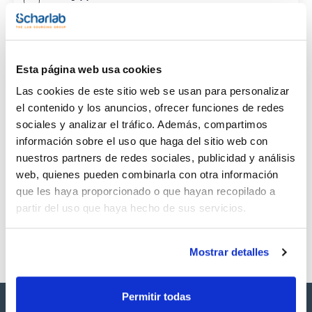
CAS
(1)
[100784-20-1]
Esta página web usa cookies
Las cookies de este sitio web se usan para personalizar
el contenido y los anuncios, ofrecer funciones de redes
sociales y analizar el tráfico. Además, compartimos
Envase
Volumen
CAS
información sobre el uso que haga del sitio web con
VIAL
100mg
[100784-20-1]
nuestros partners de redes sociales, publicidad y análisis
Referencia
Envase
Precio
web, quienes pueden combinarla con otra información
SB24770100
Comprar
x 100mg
que les haya proporcionado o que hayan recopilado a
Disponibilidad
partir del uso que haya hecho de sus servicios.
Ver stock
Mostrar detalles
Permitir todas