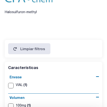
Halosulfuron-methyl
Limpiar filtros
Características
Envase
(1)
VIAL
Volumen
(1)
100mg