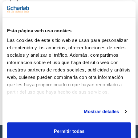
CAS
(1)
[506-12-7]
Esta página web usa cookies
Las cookies de este sitio web se usan para personalizar
el contenido y los anuncios, ofrecer funciones de redes
sociales y analizar el tráfico. Además, compartimos
Envase
Volumen
CAS
información sobre el uso que haga del sitio web con
VIAL
100 mg
[506-12-7]
nuestros partners de redes sociales, publicidad y análisis
Referencia
Envase
Precio
web, quienes pueden combinarla con otra información
SB21051100
Comprar
x 100mg
que les haya proporcionado o que hayan recopilado a
Disponibilidad
partir del uso que haya hecho de sus servicios.
Ver stock
Mostrar detalles
Permitir todas