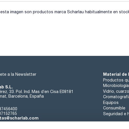
sta imagen son productos marca Scharlau habitualmente en stock, 
Material de 
ete a la Newsletter
Productos qu
Microbiología
ab S.L.
Vidrio, cuarz
rez, 33. Pol. Ind. Mas d’en Cisa E08181
at, Barcelona, España
Cromatografí
Equipos
Consumible
37456400
37152765
Seguridad e h
tas@scharlab.com