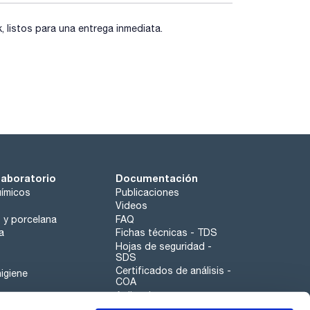
listos para una entrega inmediata.
laboratorio
Documentación
ímicos
Publicaciones
Videos
o y porcelana
FAQ
a
Fichas técnicas - TDS
Hojas de seguridad -
SDS
Certificados de análisis -
igiene
COA
Aplicaciones
Tabla Periódica