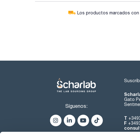
Los productos marcados con e
Suscríb
Scharl
Gato Pé
Sentmen
Síguenos:
T
+349
F
+349
consul