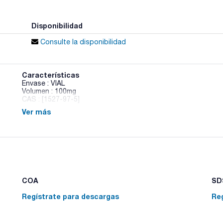
Disponibilidad
Consulte la disponibilidad
Características
Envase : VIAL
Volumen : 100mg
CAS : [1527-97-5]
Ver más
Hexaldehyde-DNPH
COA
SDS
Regístrate para descargas
Re