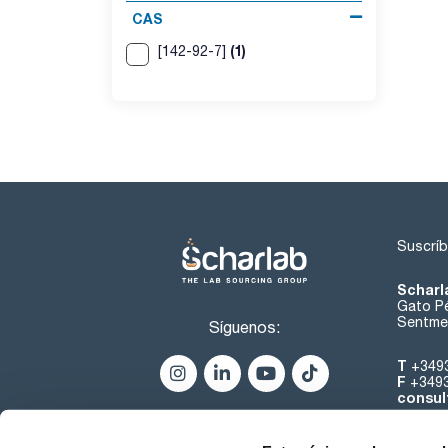
CAS
(1)
[142-92-7]
Suscríb
Scharl
Gato Pé
Sentmen
Síguenos:
T
+349
F
+349
consul