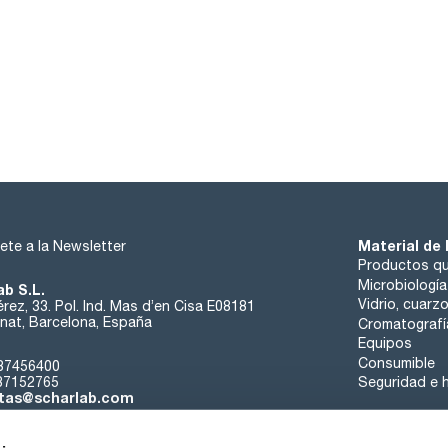
Material de 
ete a la Newsletter
Productos qu
Microbiología
ab S.L.
Vidrio, cuarz
rez, 33. Pol. Ind. Mas d’en Cisa E08181
at, Barcelona, España
Cromatografí
Equipos
Consumible
37456400
37152765
Seguridad e h
tas@scharlab.com