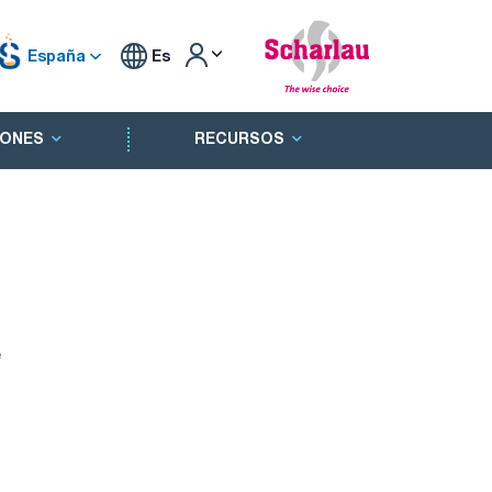
España
Es
ONES
RECURSOS
e