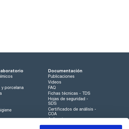
laboratorio
Documentación
ímicos
Publicaciones
Videos
o y porcelana
FAQ
a
Fichas técnicas - TDS
Hojas de seguridad -
SDS
Certificados de análisis -
igiene
COA
Aplicaciones
Tabla Periódica