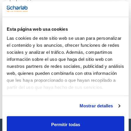
CAS
(1)
[107-41-5]
Esta página web usa cookies
Las cookies de este sitio web se usan para personalizar
el contenido y los anuncios, ofrecer funciones de redes
sociales y analizar el tráfico. Además, compartimos
Envase
Volumen
CAS
información sobre el uso que haga del sitio web con
VIAL
1ml
[107-41-5]
nuestros partners de redes sociales, publicidad y análisis
Referencia
Envase
Precio
web, quienes pueden combinarla con otra información
SB22210-1M
Comprar
x 1mL
que les haya proporcionado o que hayan recopilado a
Disponibilidad
partir del uso que haya hecho de sus servicios.
Ver stock
Mostrar detalles
Permitir todas