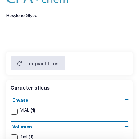
Hexylene Glycol
Limpiar filtros
Características
Envase
(1)
VIAL
Volumen
(1)
1ml