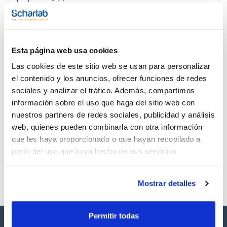
CAS
(1)
[50-23-7]
Esta página web usa cookies
Las cookies de este sitio web se usan para personalizar
el contenido y los anuncios, ofrecer funciones de redes
sociales y analizar el tráfico. Además, compartimos
Envase
Volumen
CAS
información sobre el uso que haga del sitio web con
VIAL
100mg
[50-23-7]
nuestros partners de redes sociales, publicidad y análisis
Referencia
Envase
Precio
web, quienes pueden combinarla con otra información
SB38020100
Comprar
x 100mg
que les haya proporcionado o que hayan recopilado a
Disponibilidad
partir del uso que haya hecho de sus servicios.
Ver stock
Mostrar detalles
Permitir todas