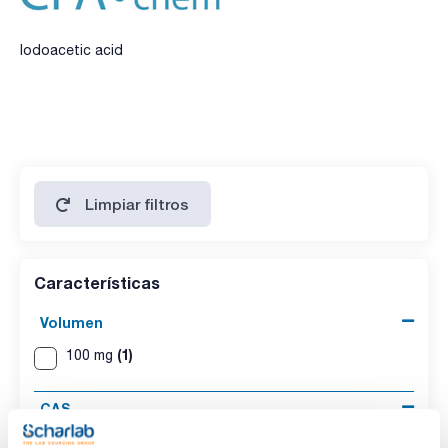
Iodoacetic acid
Limpiar filtros
Características
Volumen
(1)
100 mg
CAS
(1)
[64-69-7]