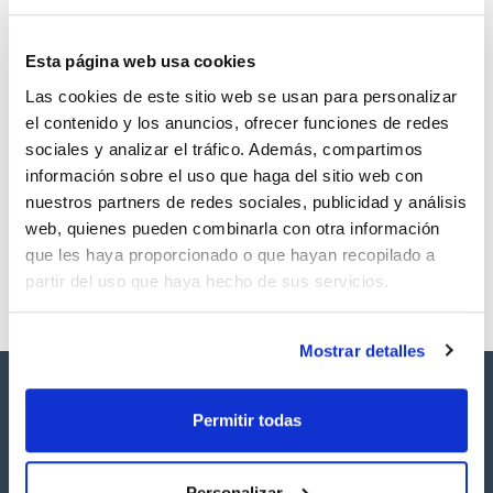
Esta página web usa cookies
Las cookies de este sitio web se usan para personalizar
Volumen
CAS
el contenido y los anuncios, ofrecer funciones de redes
100 mg
[64-69-7]
sociales y analizar el tráfico. Además, compartimos
Referencia
Envase
Precio
información sobre el uso que haga del sitio web con
SB52560100
Comprar
x100mg
nuestros partners de redes sociales, publicidad y análisis
Disponibilidad
web, quienes pueden combinarla con otra información
Ver stock
que les haya proporcionado o que hayan recopilado a
partir del uso que haya hecho de sus servicios.
Mostrar detalles
Permitir todas
Personalizar