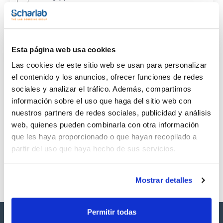
CAS
(1)
[463-40-1]
Esta página web usa cookies
Las cookies de este sitio web se usan para personalizar
el contenido y los anuncios, ofrecer funciones de redes
sociales y analizar el tráfico. Además, compartimos
Envase
Volumen
CAS
información sobre el uso que haga del sitio web con
VIAL
100 mg
[463-40-1]
nuestros partners de redes sociales, publicidad y análisis
Referencia
Envase
Precio
web, quienes pueden combinarla con otra información
SB30160100
Comprar
x 0,109 mL
que les haya proporcionado o que hayan recopilado a
Disponibilidad
partir del uso que haya hecho de sus servicios.
Ver stock
Mostrar detalles
Permitir todas