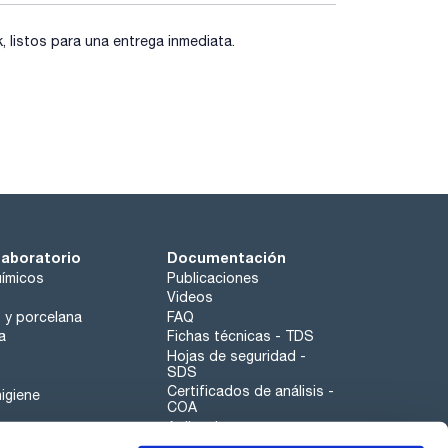
listos para una entrega inmediata.
laboratorio
Documentación
ímicos
Publicaciones
Videos
o y porcelana
FAQ
a
Fichas técnicas - TDS
Hojas de seguridad -
SDS
Certificados de análisis -
igiene
COA
Aplicaciones
Tabla Periódica