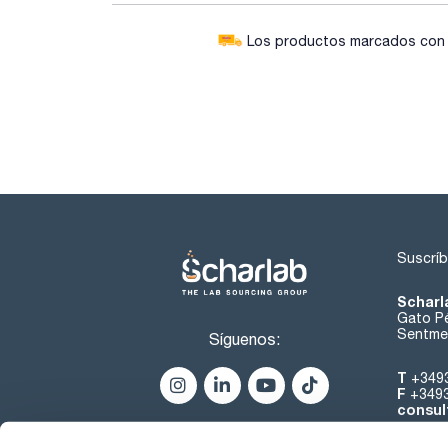
Los productos marcados con e
Suscríb
Scharl
Gato Pé
Sentmen
Síguenos:
T
+349
F
+349
consul