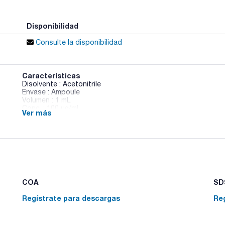
Disponibilidad
Consulte la disponibilidad
Características
Disolvente : Acetonitrile
Envase : Ampoule
Volumen : 1 mL
Conc. : 100 ug/ml
Ver más
CAS : [103055-07-8]
Lufenuron in Acetonitrile
COA
SDS
Regístrate para descargas
Re