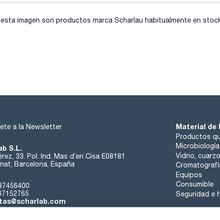
sta imagen son productos marca Scharlau habitualmente en stock, 
Material de 
ete a la Newsletter
Productos qu
Microbiología
ab S.L.
Vidrio, cuarz
rez, 33. Pol. Ind. Mas d’en Cisa E08181
at, Barcelona, España
Cromatografí
Equipos
Consumible
37456400
37152765
Seguridad e h
tas@scharlab.com