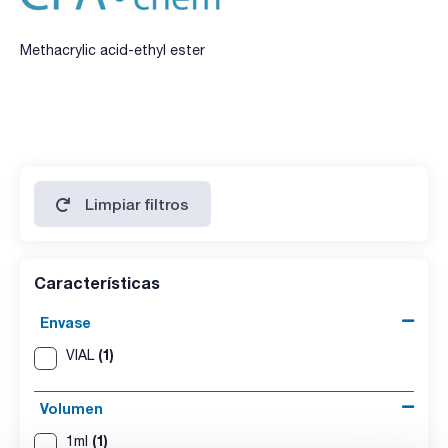
Methacrylic acid-ethyl ester
Limpiar filtros
Características
Envase
(1)
VIAL
Volumen
(1)
1ml