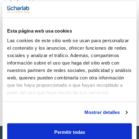
CAS
(1)
[97-63-2]
Esta página web usa cookies
Las cookies de este sitio web se usan para personalizar
el contenido y los anuncios, ofrecer funciones de redes
sociales y analizar el tráfico. Además, compartimos
Envase
Volumen
CAS
información sobre el uso que haga del sitio web con
VIAL
1ml
[97-63-2]
nuestros partners de redes sociales, publicidad y análisis
Referencia
Envase
Precio
web, quienes pueden combinarla con otra información
SB43001000
Comprar
x1ml
que les haya proporcionado o que hayan recopilado a
Disponibilidad
partir del uso que haya hecho de sus servicios.
Ver stock
Mostrar detalles
Permitir todas