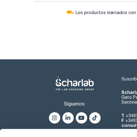
Los productos marcados con e
Suscríb
Scharl
Gato Pé
Sentmen
Síguenos:
T
+349
F
+349
consul