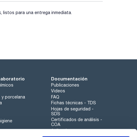
listos para una entrega inmediata.
laboratorio
Documentación
ímicos
Publicaciones
Videos
o y porcelana
FAQ
a
Fichas técnicas - TDS
Hojas de seguridad -
SDS
Certificados de análisis -
igiene
COA
Aplicaciones
Tabla Periódica