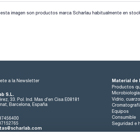
sta imagen son productos marca Scharlau habitualmente en stock, 
Material de 
ete a la Newsletter
Productos qu
Microbiología
ab S.L.
Vidrio, cuarz
rez, 33. Pol. Ind. Mas d’en Cisa E08181
at, Barcelona, España
Cromatografí
Equipos
Consumible
37456400
37152765
Seguridad e h
tas@scharlab.com