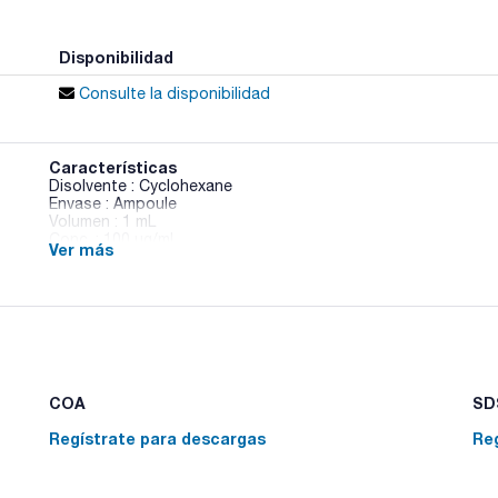
Disponibilidad
Consulte la disponibilidad
Características
Disolvente : Cyclohexane
Envase : Ampoule
Volumen : 1 mL
Conc. : 100 ug/ml
Ver más
CAS : [16752-77-5]
Methomyl in Cyclohexane
COA
SDS
Regístrate para descargas
Re