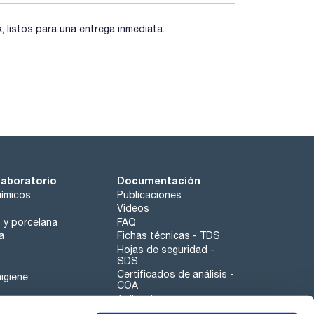
listos para una entrega inmediata.
laboratorio
Documentación
ímicos
Publicaciones
Videos
o y porcelana
FAQ
a
Fichas técnicas - TDS
Hojas de seguridad -
SDS
Certificados de análisis -
igiene
COA
Aplicaciones
Tabla Periódica