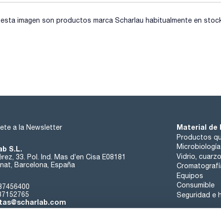
sta imagen son productos marca Scharlau habitualmente en stock, 
Material de 
ete a la Newsletter
Productos qu
Microbiología
ab S.L.
Vidrio, cuarz
rez, 33. Pol. Ind. Mas d’en Cisa E08181
at, Barcelona, España
Cromatografí
Equipos
Consumible
37456400
37152765
Seguridad e h
tas@scharlab.com