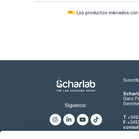
Los productos marcados con e
Suscríb
Scharl
Gato Pé
Sentmen
Síguenos:
T
+349
F
+349
consul