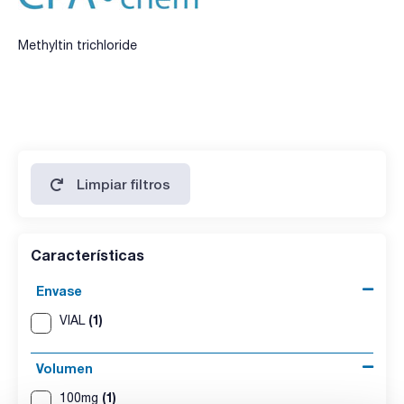
Methyltin trichloride
Limpiar filtros
Características
Envase
(1)
VIAL
Volumen
(1)
100mg