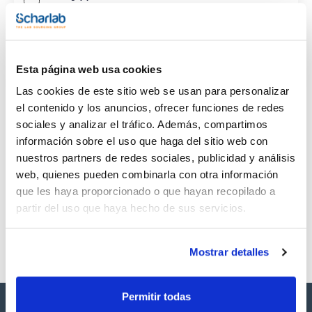
CAS
(1)
[993-16-8]
Esta página web usa cookies
Las cookies de este sitio web se usan para personalizar
el contenido y los anuncios, ofrecer funciones de redes
sociales y analizar el tráfico. Además, compartimos
Envase
Volumen
CAS
información sobre el uso que haga del sitio web con
VIAL
100mg
[993-16-8]
nuestros partners de redes sociales, publicidad y análisis
Referencia
Envase
Precio
web, quienes pueden combinarla con otra información
SB28440100
Comprar
x100mg
que les haya proporcionado o que hayan recopilado a
Disponibilidad
partir del uso que haya hecho de sus servicios.
Ver stock
Mostrar detalles
Permitir todas