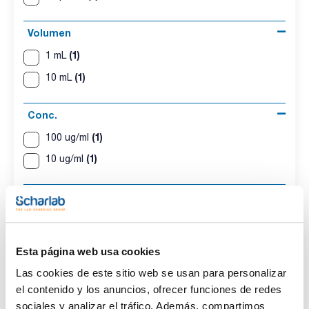
Volumen
(1)
1 mL
(1)
10 mL
Conc.
(1)
100 ug/ml
(1)
10 ug/ml
CAS
(2)
[51218-45-2]
Esta página web usa cookies
Las cookies de este sitio web se usan para personalizar
el contenido y los anuncios, ofrecer funciones de redes
Disolvente
Envase
Volumen
Acetonitrile
Ampoule
1 mL
sociales y analizar el tráfico. Además, compartimos