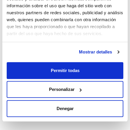
información sobre el uso que haga del sitio web con
Conc.
CAS
nuestros partners de redes sociales, publicidad y análisis
100 ug/ml
[51218-45-2]
web, quienes pueden combinarla con otra información
Referencia
Envase
Precio
que les haya proporcionado o que hayan recopilado a
CPAP833360
Comprar
x1ml
partir del uso que haya hecho de sus servicios.
Disponibilidad
Ver stock
Mostrar detalles
Disolvente
Envase
Volumen
Acetonitrile
Ampoule
10 mL
Permitir todas
Conc.
CAS
10 ug/ml
[51218-45-2]
Personalizar
Referencia
Envase
Precio
CPAP833350
Comprar
x10ml
Denegar
Disponibilidad
Ver stock