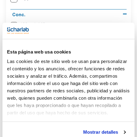
Conc.
(1)
100 ug/ml
CAS
(1)
[7786-34-7]
Esta página web usa cookies
Las cookies de este sitio web se usan para personalizar
el contenido y los anuncios, ofrecer funciones de redes
sociales y analizar el tráfico. Además, compartimos
información sobre el uso que haga del sitio web con
Disolvente
Volumen
Conc.
Acetonitrile
1
100 ug/ml
nuestros partners de redes sociales, publicidad y análisis
web, quienes pueden combinarla con otra información
CAS
[7786-34-7]
que les haya proporcionado o que hayan recopilado a
partir del uso que haya hecho de sus servicios.
Referencia
Envase
Precio
CPAP833680
Comprar
x1ml
Disponibilidad
Mostrar detalles
Ver stock