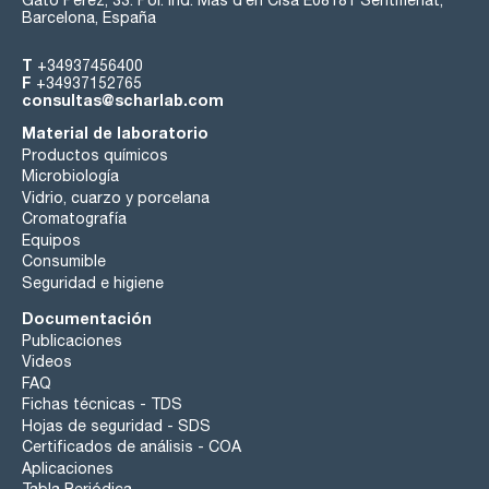
Gato Pérez, 33. Pol. Ind. Mas d’en Cisa E08181 Sentmenat,
Barcelona, España
T
+34937456400
F
+34937152765
consultas@scharlab.com
Material de laboratorio
Productos químicos
Microbiología
Vidrio, cuarzo y porcelana
Cromatografía
Equipos
Consumible
Seguridad e higiene
Documentación
Publicaciones
Videos
FAQ
Fichas técnicas - TDS
Hojas de seguridad - SDS
Certificados de análisis - COA
Aplicaciones