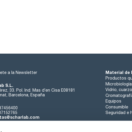
Material de 
ete a la Newsletter
Productos qu
Microbiología
ab S.L.
Vidrio, cuarz
rez, 33. Pol. Ind. Mas d’en Cisa E08181
at, Barcelona, España
Cromatografí
Equipos
Consumible
37456400
37152765
Seguridad e h
tas@scharlab.com