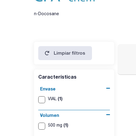
n-Docosane
Limpiar filtros
Características
Envase
(1)
VIAL
Volumen
(1)
500 mg