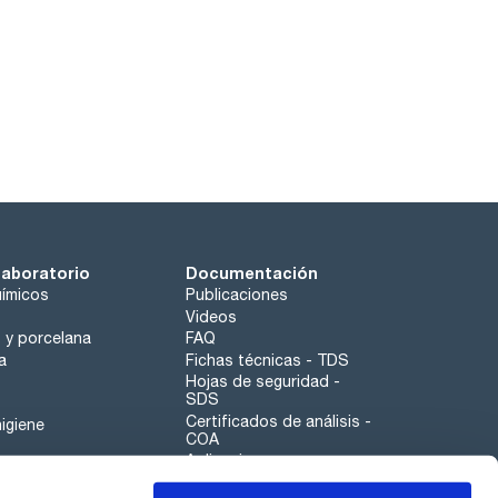
laboratorio
Documentación
ímicos
Publicaciones
Videos
o y porcelana
FAQ
a
Fichas técnicas - TDS
Hojas de seguridad -
SDS
Certificados de análisis -
igiene
COA
Aplicaciones
Tabla Periódica