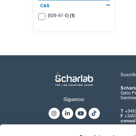
CAS
(1)
[629-97-0]
Suscríb
Scharl
Gato Pé
Sentmen
Síguenos:
T
+349
F
+349
consul